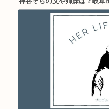
神谷そらの父や姉妹は？岐阜