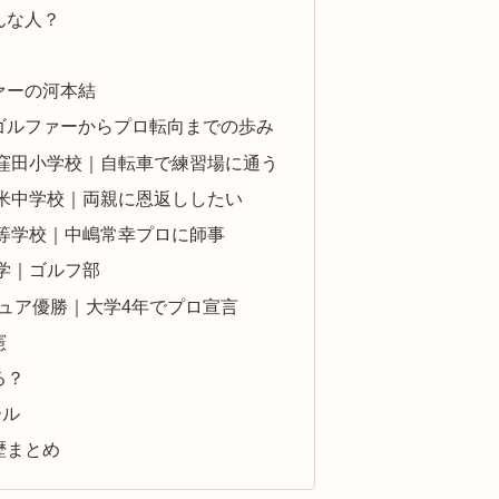
んな人？
ァーの河本結
ゴルファーからプロ転向までの歩み
窪田小学校｜自転車で練習場に通う
米中学校｜両親に恩返ししたい
等学校｜中嶋常幸プロに師事
学｜ゴルフ部
ュア優勝｜大学4年でプロ宣言
憲
る？
ール
歴まとめ