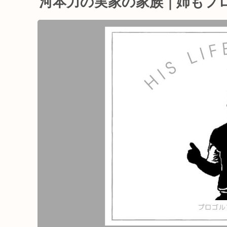
河本力の実家の家族｜姉もプ