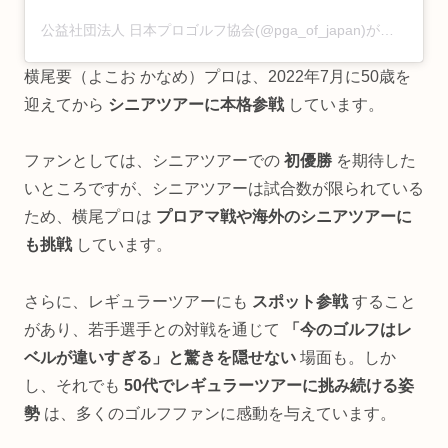
公益社団法人 日本プロゴルフ協会(@pga_of_japan)がシェアした投稿
横尾要（よこお かなめ）プロは、2022年7月に50歳を
迎えてから
シニアツアーに本格参戦
しています。
ファンとしては、シニアツアーでの
初優勝
を期待した
いところですが、シニアツアーは試合数が限られている
ため、横尾プロは
プロアマ戦や海外のシニアツアーに
も挑戦
しています。
さらに、レギュラーツアーにも
スポット参戦
すること
があり、若手選手との対戦を通じて
「今のゴルフはレ
ベルが違いすぎる」と驚きを隠せない
場面も。しか
し、それでも
50代でレギュラーツアーに挑み続ける姿
勢
は、多くのゴルフファンに感動を与えています。