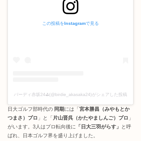
この投稿をInstagramで見る
バーディ赤坂24⛳️(@birdie_akasaka24)がシェアした投稿
日大ゴルフ部時代の
同期
には「
宮本勝昌（みやもとか
つまさ）プロ
」と「
片山晋呉（かたやましんご）プロ
」
がいます。3人はプロ転向後に
「日大三羽がらす」
と呼
ばれ、日本ゴルフ界を盛り上げました。