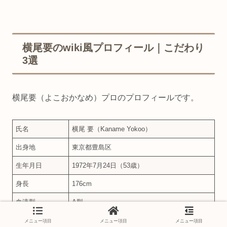
横尾要のwiki風プロフィール｜こだわり
3選
横尾要（よこおかなめ）プロのプロフィールです。
氏名
横尾 要（Kaname Yokoo）
出身地
東京都豊島区
生年月日
1972年7月24日（53歳）
身長
176cm
血液型
A型
プロ転向
1995年
メニュー項目
メニュー項目
メニュー項目