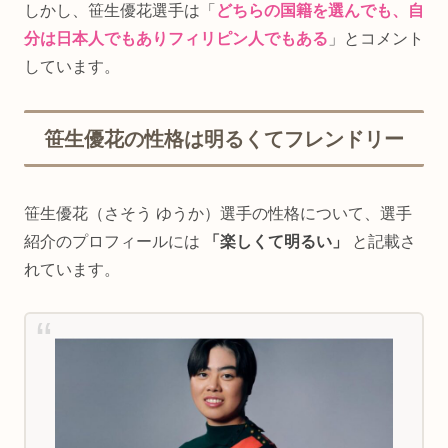
しかし、笹生優花選手は「
どちらの国籍を選んでも、自
分は日本人でもありフィリピン人でもある
」とコメント
しています。
笹生優花の性格は明るくてフレンドリー
笹生優花（さそう ゆうか）選手の性格について、選手
紹介のプロフィールには
「楽しくて明るい」
と記載さ
れています。