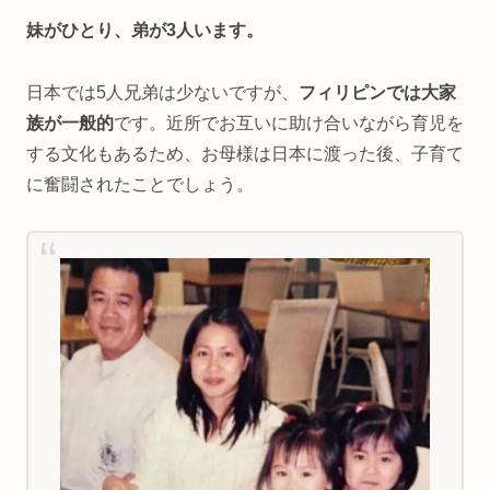
妹がひとり、弟が3人います。
日本では5人兄弟は少ないですが、
フィリピンでは大家
族が一般的
です。近所でお互いに助け合いながら育児を
する文化もあるため、お母様は日本に渡った後、子育て
に奮闘されたことでしょう。