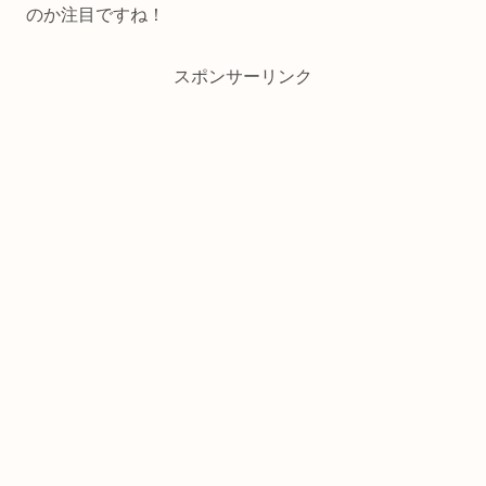
のか注目ですね！
スポンサーリンク