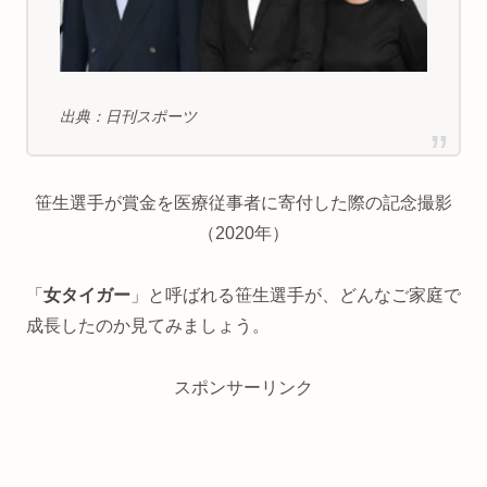
出典：日刊スポーツ
笹生選手が賞金を医療従事者に寄付した際の記念撮影
（2020年）
「
女タイガー
」と呼ばれる笹生選手が、どんなご家庭で
成長したのか見てみましょう。
スポンサーリンク