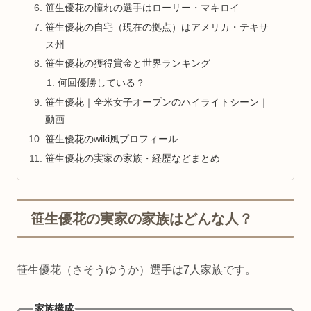
笹生優花の憧れの選手はローリー・マキロイ
笹生優花の自宅（現在の拠点）はアメリカ・テキサ
ス州
笹生優花の獲得賞金と世界ランキング
何回優勝している？
笹生優花｜全米女子オープンのハイライトシーン｜
動画
笹生優花のwiki風プロフィール
笹生優花の実家の家族・経歴などまとめ
笹生優花の実家の家族はどんな人？
笹生優花（さそうゆうか）選手は7人家族です。
家族構成