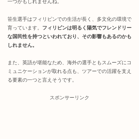
一つかもしれませんね。
笹生選手はフィリピンでの生活が長く、多文化の環境で
育っています。
フィリピンは明るく陽気でフレンドリー
な国民性を持つといわれており、その影響もあるのかも
しれません。
また、英語が堪能なため、海外の選手ともスムーズにコ
ミュニケーションが取れる点も、ツアーでの活躍を支え
る要素の一つと言えそうです。
スポンサーリンク