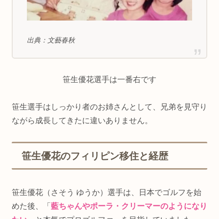
出典：文藝春秋
笹生優花選手は一番右です
笹生選手はしっかり者のお姉さんとして、兄弟を見守り
ながら成長してきたに違いありません。
笹生優花のフィリピン移住と経歴
笹生優花（さそう ゆうか）選手は、日本でゴルフを始
めた後、「
藍ちゃんやポーラ・クリーマーのようになり