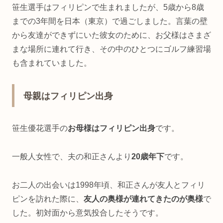
笹生選手はフィリピンで生まれましたが、5歳から8歳
までの3年間を日本（東京）で過ごしました。言葉の壁
から友達ができずにいた彼女のために、お父様はさまざ
まな場所に連れて行き、その中のひとつにゴルフ練習場
も含まれていました。
母親はフィリピン出身
笹生優花選手の
お母様はフィリピン出身
です。
一般人女性で、夫の和正さんより
20歳年下
です。
お二人の出会いは1998年頃、和正さんが友人とフィリ
ピンを訪れた際に、
友人の奥様が連れてきたのが奥様
で
した。初対面から意気投合したそうです。