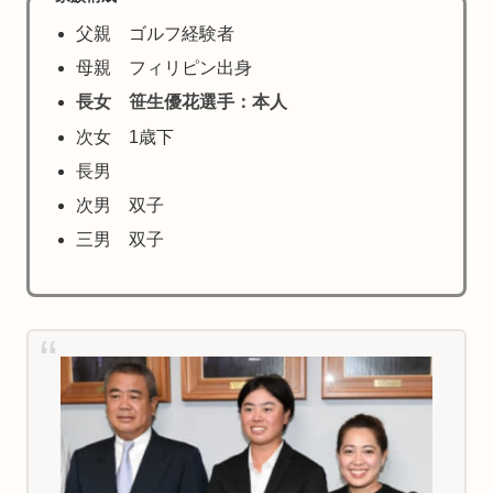
父親 ゴルフ経験者
母親 フィリピン出身
長女
笹生優花選手：本人
次女 1歳下
長男
次男 双子
三男 双子