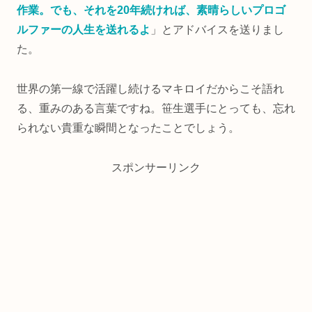
作業。でも、それを20年続ければ、素晴らしいプロゴ
ルファーの人生を送れるよ
」とアドバイスを送りまし
た。
世界の第一線で活躍し続けるマキロイだからこそ語れ
る、重みのある言葉ですね。笹生選手にとっても、忘れ
られない貴重な瞬間となったことでしょう。
スポンサーリンク