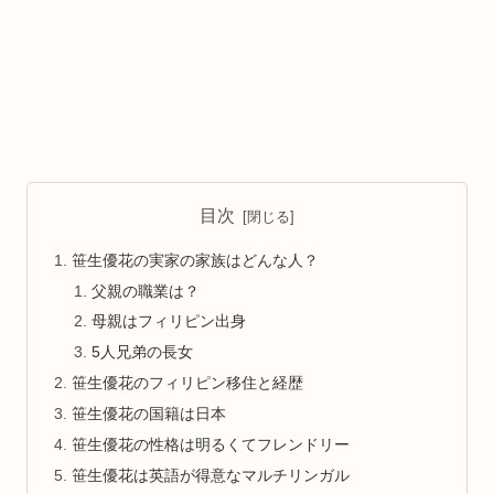
目次
笹生優花の実家の家族はどんな人？
父親の職業は？
母親はフィリピン出身
5人兄弟の長女
笹生優花のフィリピン移住と経歴
笹生優花の国籍は日本
笹生優花の性格は明るくてフレンドリー
笹生優花は英語が得意なマルチリンガル