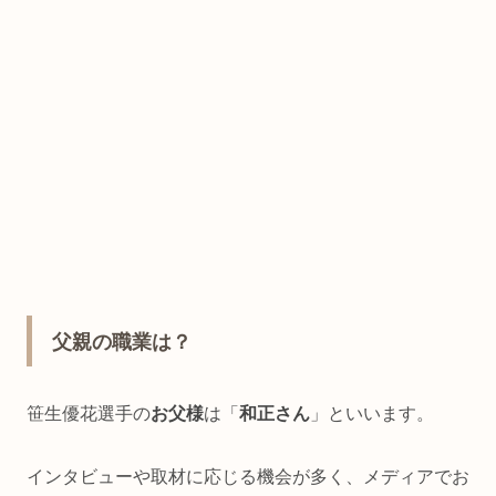
父親の職業は？
笹生優花選手の
お父様
は「
和正さん
」といいます。
インタビューや取材に応じる機会が多く、メディアでお