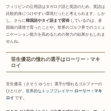
フィリピンの公用語はタガログ語と英語のため、英語は
比較的身につけやすい環境だったと考えられます。しか
し、さらに
韓国語やタイ語まで習得
しているのは、多
国籍の環境で育ったことや、世界のゴルフ界でのコミュ
ニケーション能力を高めるための努力の結果かもしれま
せんね。
笹生優花の憧れの選手はローリー・マキ
ロイ
笹生優花（さそう ゆうか）選手が憧れるゴルファーの
ひとりが、
世界的なトッププレイヤー
ローリー・マキ
ロイ
です。