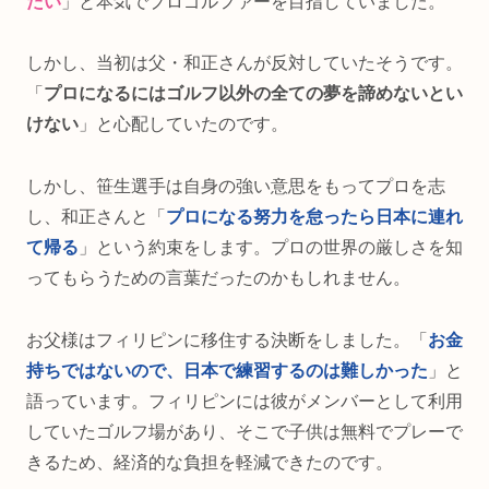
たい
」と本気でプロゴルファーを目指していました。
しかし、当初は父・和正さんが反対していたそうです。
「
プロになるにはゴルフ以外の全ての夢を諦めないとい
けない
」と心配していたのです。
しかし、笹生選手は自身の強い意思をもってプロを志
し、和正さんと「
プロになる努力を怠ったら日本に連れ
て帰る
」という約束をします。プロの世界の厳しさを知
ってもらうための言葉だったのかもしれません。
お父様はフィリピンに移住する決断をしました。「
お金
持ちではないので、日本で練習するのは難しかった
」と
語っています。フィリピンには彼がメンバーとして利用
していたゴルフ場があり、そこで子供は無料でプレーで
きるため、経済的な負担を軽減できたのです。