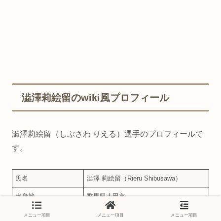
澁澤莉絵留のwiki風プロフィール
澁澤莉絵留（しぶさわ りえる）選手のプロフィールで
す。
氏名
澁澤 莉絵留（Rieru Shibusawa）
出身地
群馬県大田市
生年月日
2000年12月24日
メニュー項目
メニュー項目
メニュー項目