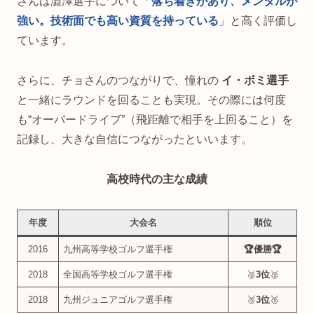
さんは澁澤選手について「
落ち着きがあり、メンタルが
強い。技術面でも高い資質を持っている
」と高く評価し
ています。
さらに、チョさんのつながりで、憧れの
イ・ボミ選手
と一緒にラウンドを回ることも実現。その際には何度
も“オーバードライブ”（飛距離で相手を上回ること）を
記録し、大きな自信につながったといいます。
高校時代の主な成績
年度
大会名
順位
2016
九州高等学校ゴルフ選手権
🏆
優勝
🏆
2018
全国高等学校ゴルフ選手権
🥉
3位
🥉
2018
九州ジュニアゴルフ選手権
🥉
3位
🥉