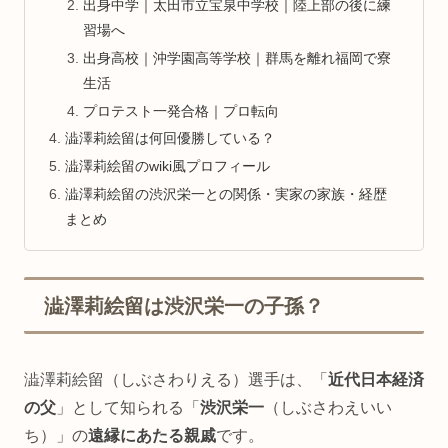
出身中学｜太田市立宝泉中学校｜陸上部の後に練
習場へ
出身高校｜沖学園高等学校｜群馬を離れ福岡で寮
生活
プロテスト一発合格｜プロ転向
澁澤莉絵留は何回優勝している？
澁澤莉絵留のwiki風プロフィール
澁澤莉絵留の渋沢栄一との関係・実家の家族・経歴
まとめ
澁澤莉絵留は渋沢栄一の子孫？
澁澤莉絵留（しぶさわりえる）選手は、「
近代日本経済
の父
」として知られる「
渋沢栄一
（しぶさわえいい
ち）」の
遠縁にあたる親戚
です。