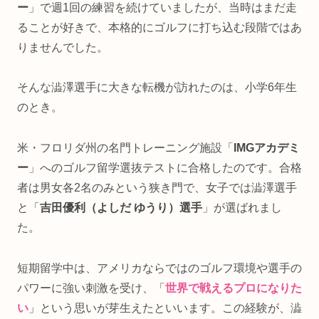
ー
」で週1回の練習を続けていましたが、当時はまだ走
ることが好きで、本格的にゴルフに打ち込む段階ではあ
りませんでした。
そんな澁澤選手に大きな転機が訪れたのは、小学6年生
のとき。
米・フロリダ州の名門トレーニング施設「
IMGアカデミ
ー
」へのゴルフ留学選抜テストに合格したのです。合格
者は男女各2名のみという狭き門で、女子では澁澤選手
と「
吉田優利（よしだ ゆうり）選手
」が選ばれまし
た。
短期留学中は、アメリカならではのゴルフ環境や選手の
パワーに強い刺激を受け、「
世界で戦えるプロになりた
い
」という思いが芽生えたといいます。この経験が、澁